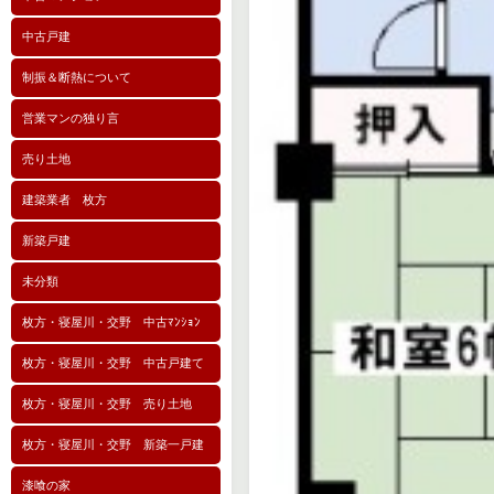
中古戸建
制振＆断熱について
営業マンの独り言
売り土地
建築業者 枚方
新築戸建
未分類
枚方・寝屋川・交野 中古ﾏﾝｼｮﾝ
枚方・寝屋川・交野 中古戸建て
枚方・寝屋川・交野 売り土地
枚方・寝屋川・交野 新築一戸建
漆喰の家