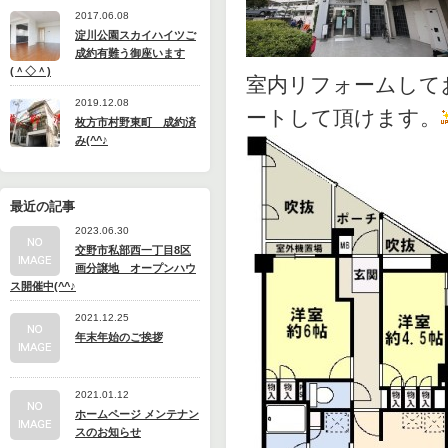
2017.06.08
淀川公園スカイハイツご
成約有難う御座います
(＾◇＾)
室内リフォームして
2019.12.08
ートして頂けます。
枚方市村野東町 成約済
み(^^♪
最近の記事
2023.06.30
交野市私部西一丁目8区
画分譲地 オープンハウ
ス開催中(^^♪
2021.12.25
年末年始のご挨拶
2021.01.12
ホームページ メンテナン
スのお知らせ