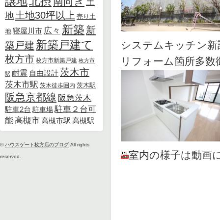
北摂
譲地
南向き
土
土地30坪以上
地
売り土
新築
新
広々
寝屋川市
地
新築戸建て
システムキッチン新
築戸建
枚方市
リフォーム箇所多数
枚方市新築戸建
枚方市
茨木市
耐震
自由設計
駅
茨木市駅
茨木徒歩圏内
茨木駅
阪急京都線
阪急茨木
駐車２台可
駐車2台
駐車場
能
高槻市
高槻市駅
高槻駅
©
ハウスゲート枚方店のブログ
All rights
室内の様子は動画
reserved.