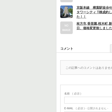
京阪本線 樟葉駅徒歩4
タワーシティ T棟成約
た！！
枚方市,香里園,桜木町,
日、価格変更致しました!
コメント
この記事へのコメントはありませ
名前
( 必須 )
E-MAIL
( 必須 ) - 公開されません -