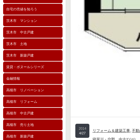
自宅の売値を知ろう
茨木市 マンション
茨木市 中古戸建
茨木市 土地
茨木市 新築戸建
賃貸・ボヌールシリーズ
金融情報
高槻市 リノベーション
高槻市 リフォーム
高槻市 中古戸建
高槻市 売り土地
2014
リフォーム＆建築工事
,
不動
4/27
高槻市 新築戸建
寝屋川・交野 中古ﾏﾝｼｮﾝ