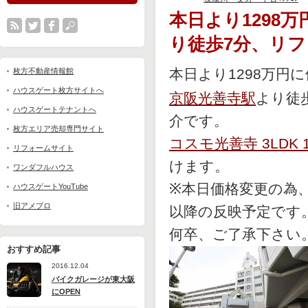
本日より1298
り徒歩7分、リ
本日より1298万円
枚方不動産情報館
ハウスゲート枚方サイトへ
京阪光善寺駅
より徒
ハウスゲートテナントへ
介です。
枚方エリア売却専門サイト
コスモ光善寺 3LDK 
リフォームサイト
けます。
ワンダフルハウス
※本日価格変更の為
ハウスゲートYouTube
旧アメブロ
以降の反映予定です
何卒、ご了承下さい
おすすめ記事
2016.12.04
バイクガレージが東大阪
にOPEN