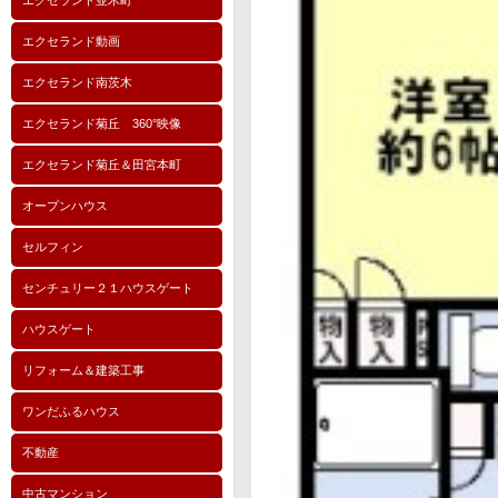
エクセランド並木町
エクセランド動画
エクセランド南茨木
エクセランド菊丘 360°映像
エクセランド菊丘＆田宮本町
オープンハウス
セルフィン
センチュリー２１ハウスゲート
ハウスゲート
リフォーム＆建築工事
ワンだふるハウス
不動産
中古マンション