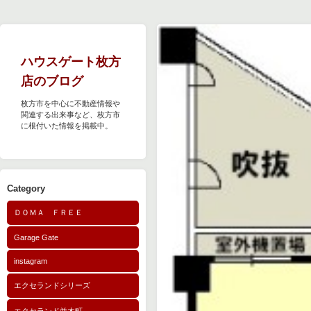
ハウスゲート枚方
店のブログ
枚方市を中心に不動産情報や
関連する出来事など、枚方市
に根付いた情報を掲載中。
Category
ＤＯＭＡ ＦＲＥＥ
Garage Gate
instagram
エクセランドシリーズ