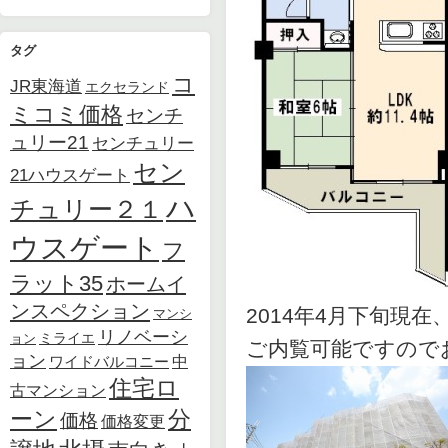
タグ
コ
JR東海道
エクセランド
ミコミ価格
センチ
ュリー21
センチュリー
セン
21ハウスゲート
ハ
チュリー２１
ウスゲート
フ
ラット35
ホームイ
ンスペクション
2014年4月下旬現
マンシ
リノベーシ
ョン
ミライエ
ご内覧可能ですので
ョン
中
ワイドバルコニー
住宅ロ
古マンション
ーン
分
価格
価格変更