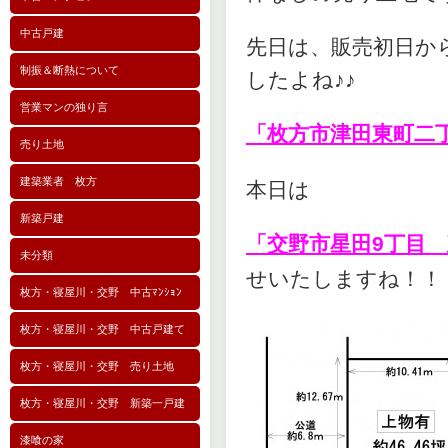
中古戸建
先日は、販売初日か
制振＆断熱について
したよね♪♪
営業マンの独り言
「枚方市津田東町二丁
売り土地
建築業者 枚方
本日は
新築戸建
「交野市星田9丁目
未分類
せいたしますね！！
枚方・寝屋川・交野 中古ﾏﾝｼｮﾝ
枚方・寝屋川・交野 中古戸建て
枚方・寝屋川・交野 売り土地
枚方・寝屋川・交野 新築一戸建
漆喰の家