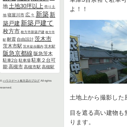
土地30坪以上
地
売り土
よ！！
新築
新
広々
寝屋川市
地
新築戸建て
築戸建
枚方市
枚方市新築戸建
枚方市
茨木市
耐震
自由設計
駅
茨木市駅
茨木徒歩圏内
茨木駅
阪急京都線
阪急茨木
駐車２台可
駐車2台
駐車場
能
高槻市
高槻市駅
高槻駅
©
ハウスゲート枚方店のブログ
All rights
reserved.
土地上から撮影した
目を遮る高い建物も
ります。