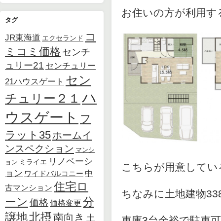
お住いの方が利用す
タグ
コ
JR東海道
エクセランド
ミコミ価格
センチ
ュリー21
センチュリー
セン
21ハウスゲート
ハ
チュリー２１
ウスゲート
フ
ラット35
ホームイ
ンスペクション
マンシ
リノベーシ
ョン
ミライエ
こちらが用意してい
ョン
中
ワイドバルコニー
住宅ロ
古マンション
ちなみに土地建物33
ーン
分
価格
価格変更
北摂
譲地
南向き
土
車庫3台余裕で駐車