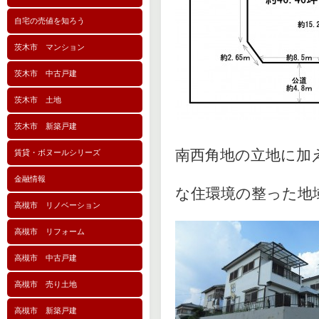
自宅の売値を知ろう
茨木市 マンション
茨木市 中古戸建
茨木市 土地
茨木市 新築戸建
南西角地の立地に加
賃貸・ボヌールシリーズ
金融情報
な住環境の整った地
高槻市 リノベーション
高槻市 リフォーム
高槻市 中古戸建
高槻市 売り土地
高槻市 新築戸建