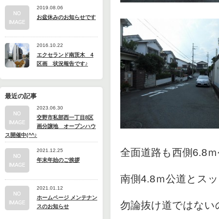
2019.08.06
お盆休みのお知らせです
2016.10.22
エクセランド南茨木 4
区画 状況報告です♪
最近の記事
2023.06.30
交野市私部西一丁目8区
画分譲地 オープンハウ
ス開催中(^^♪
全面道路も西側6.8
2021.12.25
年末年始のご挨拶
南側4.8ｍ公道とス
2021.01.12
ホームページ メンテナン
勿論抜け道ではない
スのお知らせ