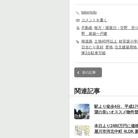
takemoto
コメントを書く
不動産
,
枚方・寝屋川・交野 売
野 新築一戸建
南道路
,
土地40坪以上
,
妙見坂小学
日当たり良好
,
更地
,
注文建築用地
庫3台駐車可能
前の記事
関連記事
駅より徒歩4分、平成1
望の良いオススメ物件登場
本日より2480万円に価
屋川市河北中町 4LDK 