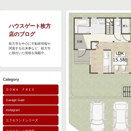
ハウスゲート枚方
店のブログ
枚方市を中心に不動産情報や
関連する出来事など、枚方市
に根付いた情報を掲載中。
Category
ＤＯＭＡ ＦＲＥＥ
Garage Gate
instagram
エクセランドシリーズ