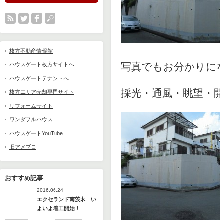
枚方不動産情報館
写真でもお分かりに
ハウスゲート枚方サイトへ
ハウスゲートテナントへ
採光・通風・眺望・
枚方エリア売却専門サイト
リフォームサイト
ワンダフルハウス
ハウスゲートYouTube
旧アメブロ
おすすめ記事
2016.06.24
エクセランド南茨木 い
よいよ着工開始！