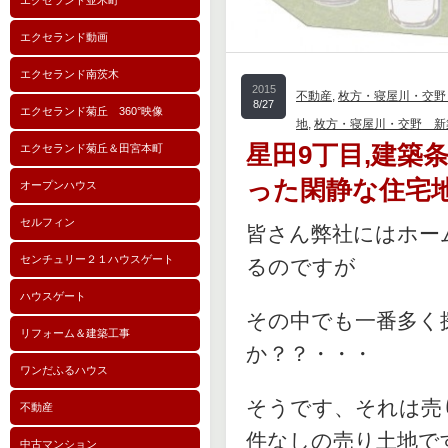
エクセランド並木町
エクセランド動画
エクセランド南茨木
2015
不動産
,
枚方・寝屋川・交野
8/27
エクセランド菊丘 360°映像
地
,
枚方・寝屋川・交野 新
星田9丁目,建築
エクセランド菊丘＆田宮本町
った閑静な住宅
オープンハウス
セルフィン
皆さん弊社にはホー
センチュリー２１ハウスゲート
るのですが
ハウスゲート
その中でも一番多く
リフォーム＆建築工事
か？？・・・
ワンだふるハウス
そうです、それは売
不動産
件なしの売り土地で
中古マンション