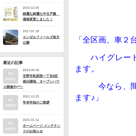
2015.12.05
綺麗な綺麗な中古戸建
価格変更しました！
2017.07.28
エンゼルフィールズ枚方
「全区画、車２
公園
ハイグレード
最近の記事
ます。
2023.06.30
交野市私部西一丁目8区
画分譲地 オープンハウ
今なら、間取
ス開催中(^^♪
ます♪」
2021.12.25
年末年始のご挨拶
2021.01.12
ホームページ メンテナン
スのお知らせ