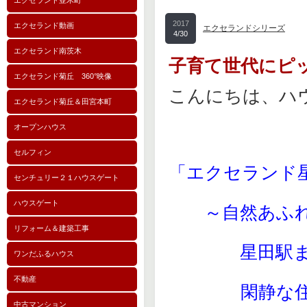
エクセランド並木町
2017
エクセランド動画
エクセランドシリーズ
4/30
エクセランド南茨木
子育て世代にピ
エクセランド菊丘 360°映像
こんにちは、ハ
エクセランド菊丘＆田宮本町
オープンハウス
セルフィン
「エクセラン
センチュリー２１ハウスゲート
ハウスゲート
～自然あふれ
リフォーム＆建築工事
星田駅まで
ワンだふるハウス
不動産
閑静な住宅地
中古マンション