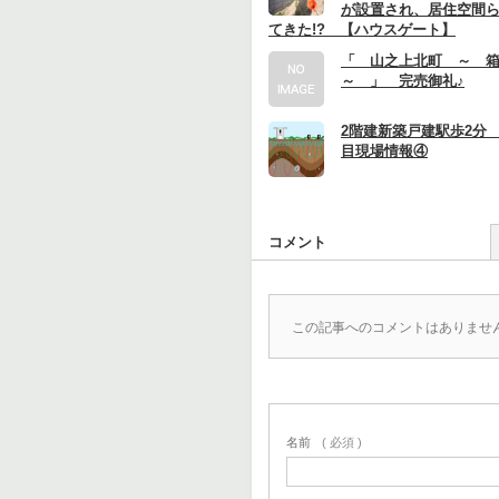
が設置され、居住空間
てきた!? 【ハウスゲート】
「 山之上北町 ～ 
～ 」 完売御礼♪
2階建新築戸建駅歩2分
目現場情報④
コメント
この記事へのコメントはありませ
名前
( 必須 )