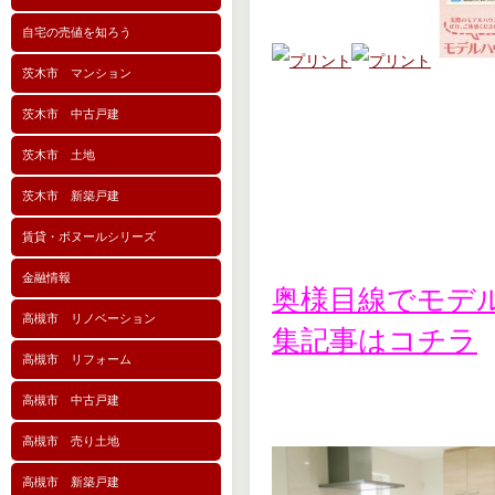
自宅の売値を知ろう
茨木市 マンション
茨木市 中古戸建
茨木市 土地
茨木市 新築戸建
賃貸・ボヌールシリーズ
金融情報
奥様目線でモデ
高槻市 リノベーション
集記事はコチラ
高槻市 リフォーム
高槻市 中古戸建
高槻市 売り土地
高槻市 新築戸建