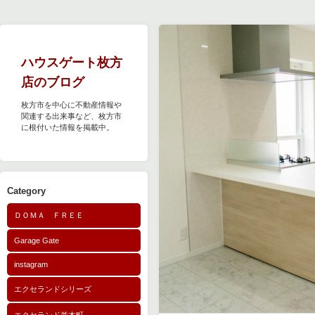
ハウスゲート枚方
店のブログ
枚方市を中心に不動産情報や
関連する出来事など、枚方市
に根付いた情報を掲載中。
Category
ＤＯＭＡ ＦＲＥＥ
Garage Gate
instagram
エクセランドシリーズ