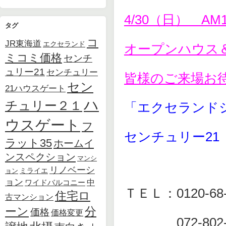
4/30（日） AM1
タグ
コ
JR東海道
エクセランド
オープンハウス
ミコミ価格
センチ
ュリー21
センチュリー
皆様のご来場お
セン
21ハウスゲート
ハ
チュリー２１
「エクセランド
ウスゲート
フ
センチュリー21
ラット35
ホームイ
ンスペクション
マンシ
リノベーシ
ョン
ミライエ
ョン
中
ワイドバルコニー
ＴＥＬ：0120-68-
住宅ロ
古マンション
ーン
分
価格
価格変更
072-802-7