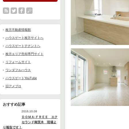
枚方不動産情報館
ハウスゲート枚方サイトへ
ハウスゲートテナントへ
枚方エリア売却専門サイト
リフォームサイト
ワンダフルハウス
ハウスゲートYouTube
旧アメブロ
おすすめ記事
2016.10.08
ＤＯＭＡ-ＦＲＥＥ エク
セランド南茨木 現場よ
り報告です！