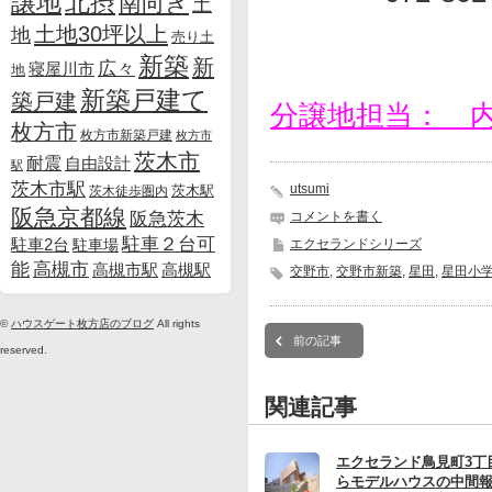
北摂
譲地
南向き
土
土地30坪以上
地
売り土
新築
新
広々
寝屋川市
地
新築戸建て
築戸建
分譲地担当： 
枚方市
枚方市新築戸建
枚方市
茨木市
耐震
自由設計
駅
茨木市駅
utsumi
茨木徒歩圏内
茨木駅
阪急京都線
コメントを書く
阪急茨木
駐車２台可
駐車2台
エクセランドシリーズ
駐車場
能
高槻市
高槻市駅
高槻駅
交野市
,
交野市新築
,
星田
,
星田小
©
ハウスゲート枚方店のブログ
All rights
前の記事
reserved.
関連記事
エクセランド鳥見町3丁
らモデルハウスの中間