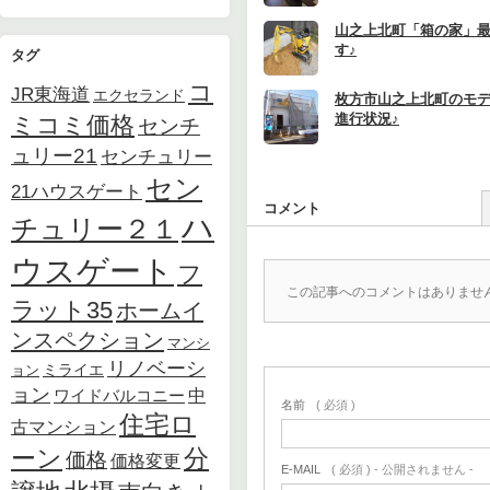
山之上北町「箱の家」
す♪
タグ
コ
JR東海道
エクセランド
枚方市山之上北町のモ
進行状況♪
ミコミ価格
センチ
ュリー21
センチュリー
セン
21ハウスゲート
コメント
ハ
チュリー２１
ウスゲート
フ
この記事へのコメントはありませ
ラット35
ホームイ
ンスペクション
マンシ
リノベーシ
ョン
ミライエ
ョン
中
ワイドバルコニー
名前
( 必須 )
住宅ロ
古マンション
ーン
分
価格
価格変更
E-MAIL
( 必須 ) - 公開されません -