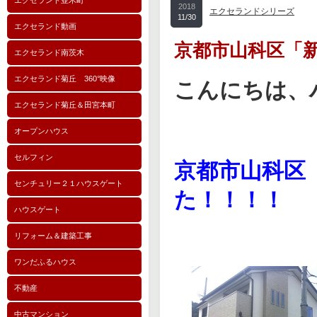
エクセランド並木町
2018
エクセランドシリーズ
11/30
エクセランド動画
京都市山科区「
エクセランド南茨木
エクセランド菊丘 360°映像
こんにちは、
エクセランド菊丘＆田宮本町
オープンハウス
セルフィン
京都市山科区
センチュリー２１ハウスゲート
た！！！！
ハウスゲート
リフォーム＆建築工事
ワンだふるハウス
不動産
中古マンション