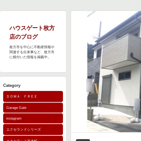
ハウスゲート枚方
店のブログ
枚方市を中心に不動産情報や
関連する出来事など、枚方市
に根付いた情報を掲載中。
Category
ＤＯＭＡ ＦＲＥＥ
Garage Gate
instagram
エクセランドシリーズ