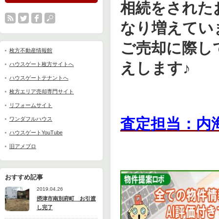
相続をされた
なり増えてい
ご売却に際し
枚方不動産情報館
えします♪
ハウスゲート枚方サイトへ
ハウスゲートテナントへ
枚方エリア売却専門サイト
リフォームサイト
査定担当：内
ワンダフルハウス
ハウスゲートYouTube
旧アメブロ
おすすめ記事
2019.04.26
摂津市南別府町 お引渡
し完了