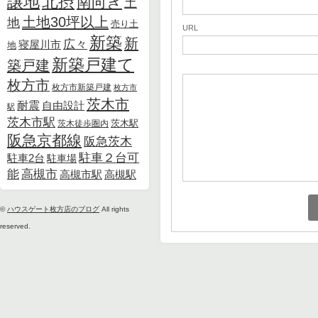
北摂
譲地
南向き
土
土地30坪以上
地
売り土
URL
新築
新
広々
寝屋川市
地
新築戸建て
築戸建
枚方市
枚方市新築戸建
枚方市
茨木市
耐震
自由設計
駅
茨木市駅
茨木徒歩圏内
茨木駅
阪急京都線
阪急茨木
駐車２台可
駐車2台
駐車場
能
高槻市
高槻市駅
高槻駅
©
ハウスゲート枚方店のブログ
All rights
reserved.