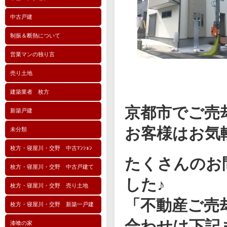
中古戸建
制振＆断熱について
営業マンの独り言
売り土地
建築業者 枚方
京都市でご売
新築戸建
お客様はお気
未分類
枚方・寝屋川・交野 中古ﾏﾝｼｮﾝ
たくさんのお
枚方・寝屋川・交野 中古戸建て
した♪
枚方・寝屋川・交野 売り土地
「不動産ご売
枚方・寝屋川・交野 新築一戸建
合わせは下記
漆喰の家