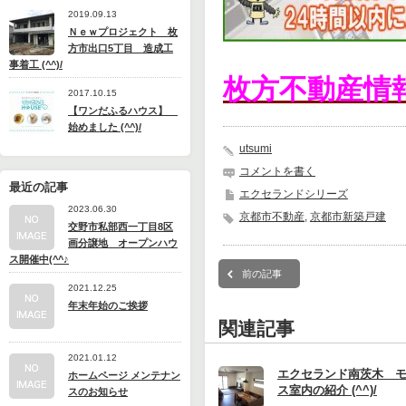
2019.09.13
Ｎｅｗプロジェクト 枚
方市出口5丁目 造成工
事着工 (^^)/
枚方不動産情
2017.10.15
【ワンだふるハウス】
始めました (^^)/
utsumi
コメントを書く
最近の記事
エクセランドシリーズ
2023.06.30
京都市不動産
,
京都市新築戸建
交野市私部西一丁目8区
画分譲地 オープンハウ
ス開催中(^^♪
前の記事
2021.12.25
年末年始のご挨拶
関連記事
2021.01.12
エクセランド南茨木 
ホームページ メンテナン
ス室内の紹介 (^^)/
スのお知らせ