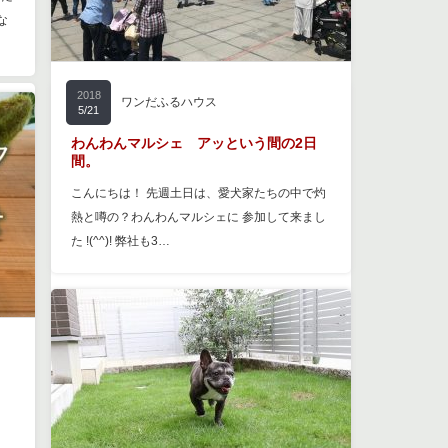
な
2018
ワンだふるハウス
5/21
わんわんマルシェ アッという間の2日
間。
こんにちは！ 先週土日は、愛犬家たちの中で灼
熱と噂の？わんわんマルシェに 参加して来まし
た !(^^)! 弊社も3…
せ