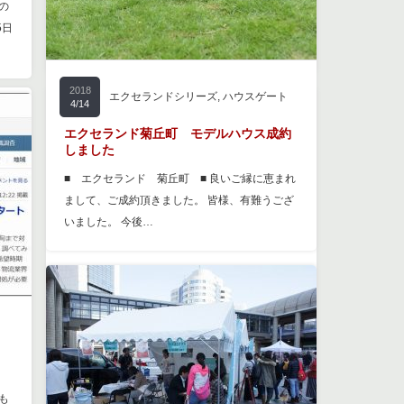
の
5日
2018
エクセランドシリーズ
,
ハウスゲート
4/14
エクセランド菊丘町 モデルハウス成約
しました
■ エクセランド 菊丘町 ■ 良いご縁に恵まれ
まして、ご成約頂きました。 皆様、有難うござ
いました。 今後…
も