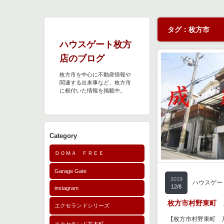
タグ：枚方市
ハウスゲート枚方
店のブログ
枚方市を中心に不動産情報や
関連する出来事など、枚方市
に根付いた情報を掲載中。
Category
ＤＯＭＡ ＦＲＥＥ
Garage Gate
2019
ハウスゲー
12/8
instagram
枚方市村野東町 成
エクセランドシリーズ
【枚方市村野東町 