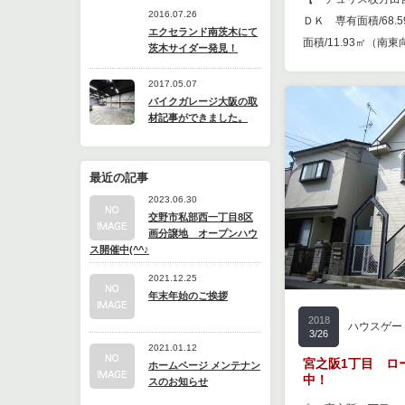
2016.07.26
ＤＫ 専有面積/68
エクセランド南茨木にて
面積/11.93㎡（南東
茨木サイダー発見！
2017.05.07
バイクガレージ大阪の取
材記事ができました。
最近の記事
2023.06.30
交野市私部西一丁目8区
画分譲地 オープンハウ
ス開催中(^^♪
2021.12.25
年末年始のご挨拶
2018
ハウスゲー
3/26
2021.01.12
宮之阪1丁目 ロ
ホームページ メンテナン
中！
スのお知らせ