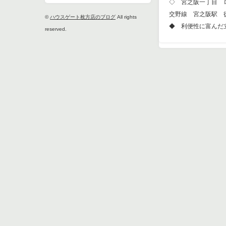
◇ 宮之阪一丁目 
交野線 宮之阪駅 徒
©
ハウスゲート枚方店のブログ
All rights
◆ 利便性に富んだ
reserved.