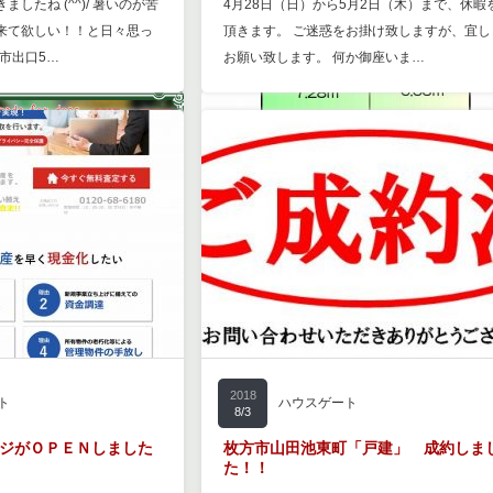
したね (^^)/ 暑いのが苦
4月28日（日）から5月2日（木）まで、休暇
来て欲しい！！と日々思っ
頂きます。 ご迷惑をお掛け致しますが、宜し
方市出口5…
お願い致します。 何か御座いま…
2018
ト
ハウスゲート
8/3
ジがＯＰＥＮしました
枚方市山田池東町「戸建」 成約しま
た！！