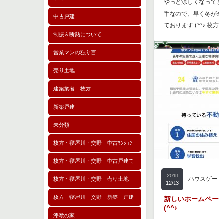
やっと涼しくなってきま
手なので、早く冬が
中古戸建
ております (^^♪ 枚
制振＆断熱について
営業マンの独り言
売り土地
建築業者 枚方
新築戸建
未分類
枚方・寝屋川・交野 中古ﾏﾝｼｮﾝ
枚方・寝屋川・交野 中古戸建て
2018
ハウスゲー
枚方・寝屋川・交野 売り土地
12/13
枚方・寝屋川・交野 新築一戸建
新しいホームペー
(^^♪
漆喰の家