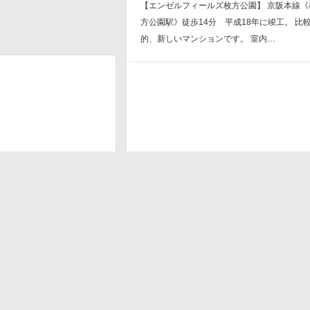
【エンゼルフィールズ枚方公園】 京阪本線《
方公園駅》徒歩14分 平成18年に竣工。 比
的、新しいマンションです。 室内…
新築戸建