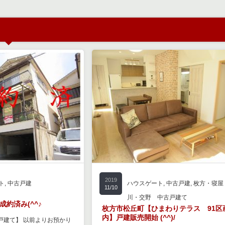
2019
ト
,
中古戸建
ハウスゲート
,
中古戸建
,
枚方・寝屋
11/10
川・交野 中古戸建て
約済み(^^♪
枚方市松丘町【ひまわりテラス 91区
内】戸建販売開始 (^^)/
戸建て】 以前よりお預かり