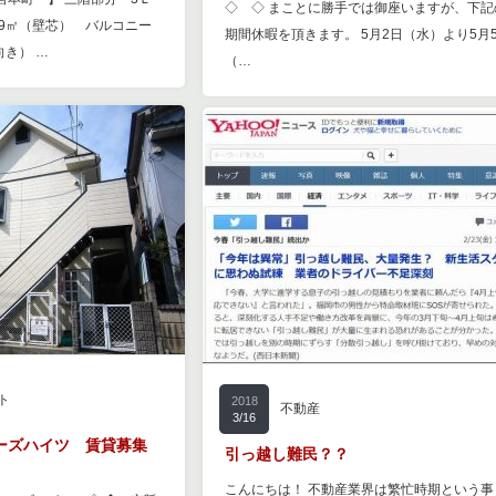
◇ ◇ まことに勝手では御座いますが、下記
.59㎡（壁芯） バルコニー
期間休暇を頂きます。 5月2日（水）より5月
向き） …
（…
ト
2018
不動産
3/16
ーズハイツ 賃貸募集
引っ越し難民？？
こんにちは！ 不動産業界は繁忙時期という事