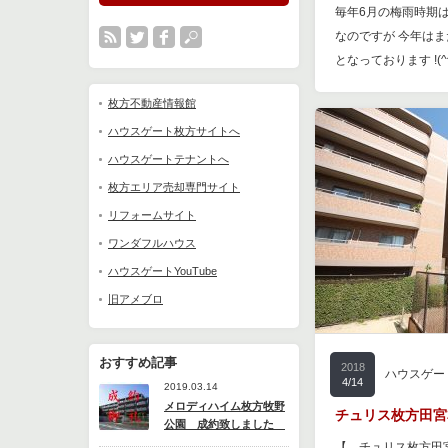
毎年6月の梅雨時期
なのですが 今年は
となっております !(^
枚方不動産情報館
ハウスゲート枚方サイトへ
ハウスゲートテナントへ
枚方エリア売却専門サイト
リフォームサイト
ワンダフルハウス
ハウスゲートYouTube
旧アメブロ
おすすめ記事
2018
ハウスゲー
4/14
2019.03.14
メロディハイム枚方牧野
チュリス枚方田宮
公園 成約致しました
【 チュリス枚方田