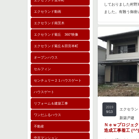
エクセランド並木町
しておりました村野
エクセランド動画
ました。有難う御座
エクセランド南茨木
エクセランド菊丘 360°映像
エクセランド菊丘＆田宮本町
オープンハウス
セルフィン
センチュリー２１ハウスゲート
ハウスゲート
リフォーム＆建築工事
2019
エクセラン
9/13
ワンだふるハウス
新築戸建
Ｎｅｗプロジェ
不動産
造成工事着工 (^^)
中古マンション