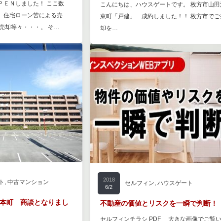
ＰＥＮしました！ ここ数
こんにちは、ハウスゲートです。 枚方市山田
、住宅ローン苦による売
東町「戸建」 成約しました！！ 枚方市でご
売却等々・・・。 そ…
却を…
2018
ト
,
中古マンション
セルフィン
,
ハウスゲート
6/2
本町 商談となりまし
不動産の価値とリスクを一瞬で判断！
セルフィンチラシ PDF 大きな画像でご覧