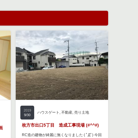
2019
ハウスゲート
,
不動産
,
売り土地
9/30
枚方市出口5丁目 造成工事現場 (#^^#)
画
RC造の建物が綺麗に無くなりました ( ﾟДﾟ) 今回