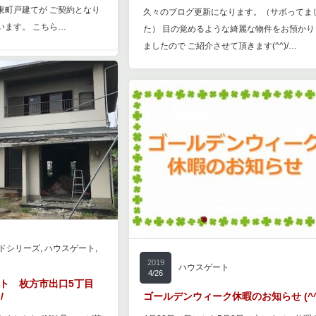
東町戸建てが ご契約となり
久々のブログ更新になります。（サボってま
います。 こちら…
た） 目の覚めるような綺麗な物件をお預かり
ましたので ご紹介させて頂きます(^^)/…
ドシリーズ
,
ハウスゲート
,
2019
ハウスゲート
4/26
クト 枚方市出口5丁目
/
ゴールデンウィーク休暇のお知らせ (^^