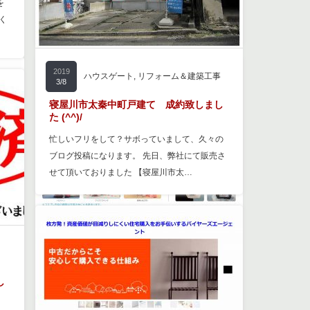
を
く
2019
ハウスゲート
,
リフォーム＆建築工事
3/8
寝屋川市太秦中町戸建て 成約致しまし
た (^^)/
忙しいフリをして？サボっていまして、久々の
ブログ投稿になります。 先日、弊社にて販売さ
せて頂いておりました 【寝屋川市太…
し