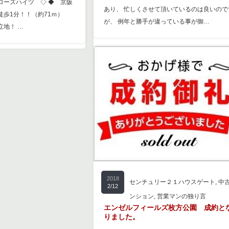
ローズハイツ ◇ ◆ 京阪
あり、 忙しくさせて頂いているのは良いので
歩1分！！（約71ｍ）
が、 例年と勝手が違っている事が御…
立地！ …
新築戸建
2018
センチュリー２１ハウスゲート
,
中
2/12
ンション
,
営業マンの独り言
エンゼルフィールズ枚方公園 成約と
りました。