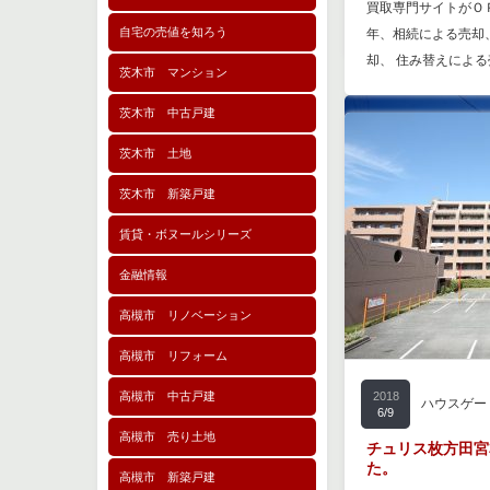
買取専門サイトがＯ
自宅の売値を知ろう
年、相続による売却
却、 住み替えによる
茨木市 マンション
茨木市 中古戸建
茨木市 土地
茨木市 新築戸建
賃貸・ボヌールシリーズ
金融情報
高槻市 リノベーション
高槻市 リフォーム
高槻市 中古戸建
2018
ハウスゲー
6/9
高槻市 売り土地
チュリス枚方田宮
た。
高槻市 新築戸建