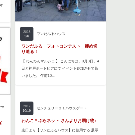
す
2018
ワンだふるハウス
3/6
ワンだふる フォトコンテスト 締め切
り迫る！
【 わんわんマルシェ 】 こんにちは、3月3日、4
日と神戸ポートピアにて イベント参加させて貰
いました。 午前10…
古マ
な