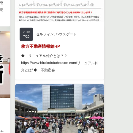
池
売
2018
セルフィン
,
ハウスゲート
7/20
枚方不動産情報館HP
◆ リニュアル仲介とは？？
https://www.hirakatafudousan.com/リニュアル仲
介とは/ ◆ 不動産会…
いた