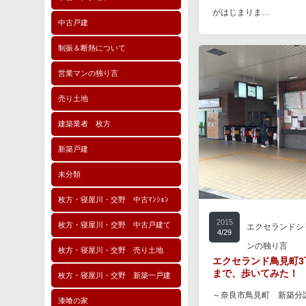
がはじまりま…
中古戸建
制振＆断熱について
営業マンの独り言
売り土地
建築業者 枚方
新築戸建
未分類
枚方・寝屋川・交野 中古ﾏﾝｼｮﾝ
2015
枚方・寝屋川・交野 中古戸建て
エクセランドシ
4/29
ンの独り言
枚方・寝屋川・交野 売り土地
エクセランド鳥見町3
まで、歩いてみた！
枚方・寝屋川・交野 新築一戸建
～奈良市鳥見町 新築分
漆喰の家