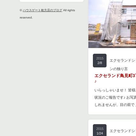
©
ハウスゲート枚方店のブログ
All rights
reserved.
2015
エクセランドシ
2/8
ンの独り言
エクセランド鳥見町3
♪
いらっしゃいませ！ 皆
状況のご報告です♪ お写
しれませんが、目の前で 
2015
エクセランドシ
1/24