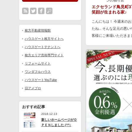
ンの独り言
エクセランド鳥見町3
笑顔が生まれる家♪
こんにちは！ 今週末の
たね... そんな足元の悪
枚方不動産情報館
客様にご来場いただきまし
ハウスゲート枚方サイトへ
ハウスゲートテナントへ
枚方エリア売却専門サイト
リフォームサイト
ワンダフルハウス
ハウスゲートYouTube
旧アメブロ
おすすめ記事
2018.12.13
新しいホームページがＯ
ＰＥＮしました (^^♪