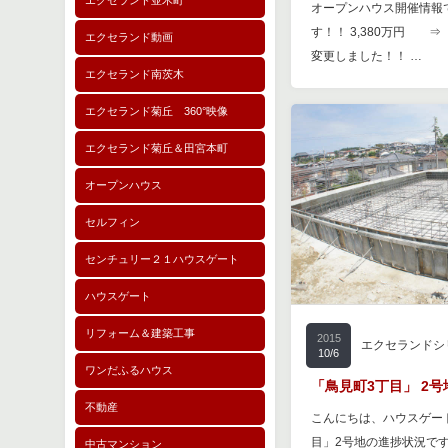
エクセランド並木町
オープンハウス開催情報
す！！ 3,380万円 ⇒
エクセランド動画
変更しました！！ …
エクセランド南茨木
エクセランド菊丘 360°映像
エクセランド菊丘＆田宮本町
オープンハウス
セルフィン
センチュリー２１ハウスゲート
ハウスゲート
リフォーム＆建築工事
2015
エクセランドシ
10/6
ワンだふるハウス
「鳥見町3丁目」 2号
不動産
こんにちは、ハウスゲート
目」2号地の進捗状況です
中古マンション