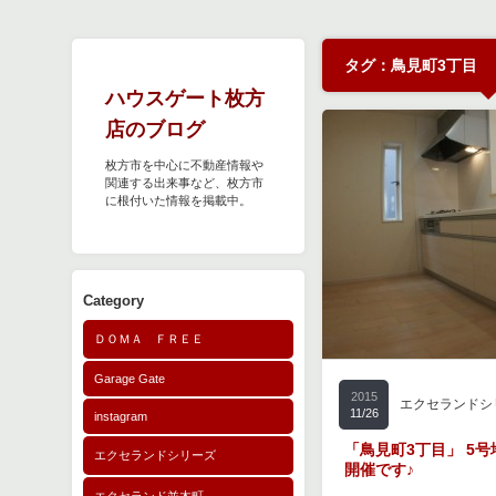
タグ：鳥見町3丁目
ハウスゲート枚方
店のブログ
枚方市を中心に不動産情報や
関連する出来事など、枚方市
に根付いた情報を掲載中。
Category
ＤＯＭＡ ＦＲＥＥ
Garage Gate
2015
エクセランドシ
11/26
instagram
「鳥見町3丁目」 5
エクセランドシリーズ
開催です♪