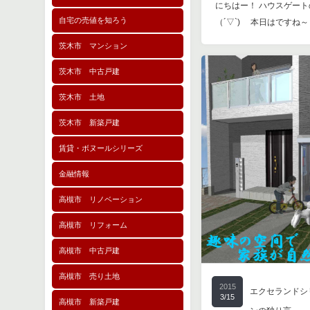
にちはー！ ハウスゲートのA
自宅の売値を知ろう
（´▽`)ゞ 本日はですね～
茨木市 マンション
茨木市 中古戸建
茨木市 土地
茨木市 新築戸建
賃貸・ボヌールシリーズ
金融情報
高槻市 リノベーション
高槻市 リフォーム
高槻市 中古戸建
高槻市 売り土地
2015
エクセランドシ
3/15
高槻市 新築戸建