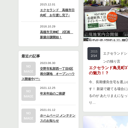
2015.12.01
エクセランド 高槻市日
向町 お引渡し完了♪
2016.10.29
高槻市天神町 2区画
新築分譲開始！
2015
エクセランドシ
2/14
最近の記事
ンの独り言
2023.06.30
エクセランド鳥見町3
交野市私部西一丁目8区
の魅力！？
画分譲地 オープンハウ
ス開催中(^^♪
今、長期優良住宅を選ぶ
2021.12.25
す！ 新築で建てる場合
年末年始のご挨拶
るのが あたりまえにな
り…
2021.01.12
ホームページ メンテナン
スのお知らせ