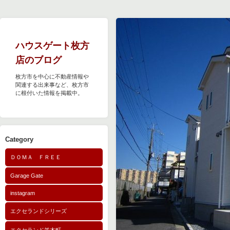
ハウスゲート枚方
店のブログ
枚方市を中心に不動産情報や
関連する出来事など、枚方市
に根付いた情報を掲載中。
Category
ＤＯＭＡ ＦＲＥＥ
Garage Gate
instagram
エクセランドシリーズ