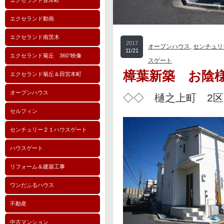
エクセランド並木町
エクセランド動画
エクセランド南茨木
2017
オープンハウス
,
センチュリ
11/21
エクセランド菊丘 360°映像
スゲート
樟葉新築 お陰様で
エクセランド菊丘＆田宮本町
オープンハウス
◇◇ 樋之上町 2
セルフィン
センチュリー２１ハウスゲート
ハウスゲート
リフォーム＆建築工事
ワンだふるハウス
不動産
中古マンション