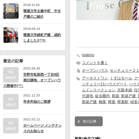
2018.11.04
寝屋川市太秦中町 中古
戸建のご紹介
2019.09.14
寝屋川市緑町戸建 成約
しました!(^^)!
makino
最近の記事
コメントを書く
2023.06.30
オープンハウス
,
センチュリー２
交野市私部西一丁目8区
アーネストワン
,
くずはモール
,
ク
画分譲地 オープンハウ
ンチュリー21ハウスゲート
,
ハウ
ス開催中(^^♪
ムインスペクション
,
京阪本線
,
住
2021.12.25
分譲地
,
徒歩圏内
,
新築
,
新築戸建
,
年末年始のご挨拶
新築戸建
,
楠葉
,
樟葉
,
樟葉駅
,
緑多
2021.01.12
前の記事
ホームページ メンテナン
スのお知らせ