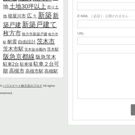
土地30坪以上
地
売り土
新築
新
広々
寝屋川市
地
E-MAIL
( 必須 ) - 公開されません -
新築戸建て
築戸建
枚方市
URL
枚方市新築戸建
枚方市
茨木市
耐震
自由設計
駅
茨木市駅
茨木徒歩圏内
茨木駅
阪急京都線
阪急茨木
駐車２台可
駐車2台
駐車場
能
高槻市
高槻市駅
高槻駅
©
ハウスゲート枚方店のブログ
All rights
reserved.