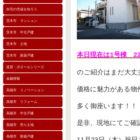
自宅の売値を知ろう
茨木市 マンション
茨木市 中古戸建
茨木市 土地
本日現在は1号棟 2
茨木市 新築戸建
賃貸・ボヌールシリーズ
のご紹介はまだ大丈
金融情報
価格に魅力がある物
高槻市 リノベーション
高槻市 リフォーム
多く御座います！！
高槻市 中古戸建
是非、現地にてご確
高槻市 売り土地
高槻市 新築戸建
11月23日（木）祝