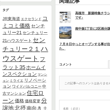
関連記事
タグ
高槻市 新築特集チラ
コ
です♪
JR東海道
エクセランド
ミコミ価格
センチ
南中振1丁目に2区画分譲
ュリー21
センチュリー
セン
21ハウスゲート
７月８日やっとオープンする事が
ハ
チュリー２１
た。
ウスゲート
フ
コメント
ラット35
ホームイ
ンスペクション
マンシ
リノベーシ
ョン
ミライエ
この記事へのコメントはありませ
ョン
中
ワイドバルコニー
住宅ロ
古マンション
ーン
分
価格
価格変更
北摂
譲地
南向き
土
名前
( 必須 )