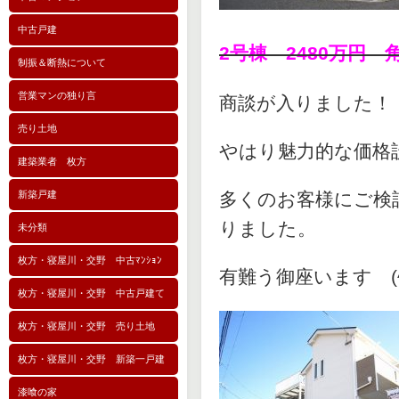
中古戸建
2号棟 2480万円 
制振＆断熱について
営業マンの独り言
商談が入りました！
売り土地
やはり魅力的な価格
建築業者 枚方
新築戸建
多くのお客様にご検
りました。
未分類
枚方・寝屋川・交野 中古ﾏﾝｼｮﾝ
有難う御座います (^^
枚方・寝屋川・交野 中古戸建て
枚方・寝屋川・交野 売り土地
枚方・寝屋川・交野 新築一戸建
漆喰の家