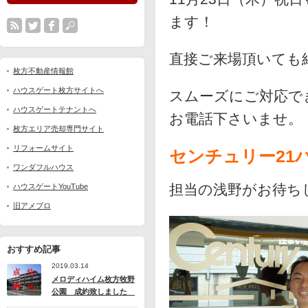
ます！
直接ご来場頂いても
枚方不動産情報館
ハウスゲート枚方サイトへ
スムーズにご対応で
ハウスゲートテナントへ
お電話下さいませ。
枚方エリア売却専門サイト
リフォームサイト
センチュリー21ハウ
ワンダフルハウス
担当の浅野がお待ち
ハウスゲートYouTube
旧アメブロ
おすすめ記事
2019.03.14
メロディハイム枚方牧野
公園 成約致しました