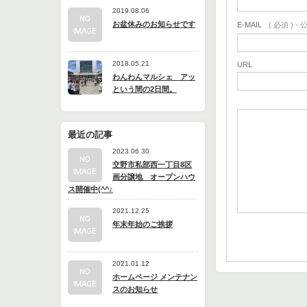
2019.08.06
お盆休みのお知らせです
E-MAIL
( 必須 ) 
2018.05.21
URL
わんわんマルシェ アッ
という間の2日間。
最近の記事
2023.06.30
交野市私部西一丁目8区
画分譲地 オープンハウ
ス開催中(^^♪
2021.12.25
年末年始のご挨拶
2021.01.12
ホームページ メンテナン
スのお知らせ