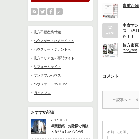
貴重な物
中古マン
ス 4S
枚方不動産情報館
た！！
ハウスゲート枚方サイトへ
枚方市東
ハウスゲートテナントへ
(*^▽^*)
枚方エリア売却専門サイト
リフォームサイト
ワンダフルハウス
コメント
ハウスゲートYouTube
旧アメブロ
この記事へのコメ
おすすめ記事
2017.11.21
樟葉新築 お陰様で商談
となりました (#^.^#)
名前
( 必須 )