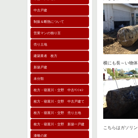
中古戸建
制振＆断熱について
営業マンの独り言
売り土地
建築業者 枚方
横にも長～い物体
新築戸建
未分類
枚方・寝屋川・交野 中古ﾏﾝｼｮﾝ
枚方・寝屋川・交野 中古戸建て
枚方・寝屋川・交野 売り土地
枚方・寝屋川・交野 新築一戸建
こちらはガソリン
漆喰の家