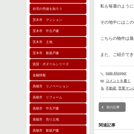
私も毎週のように
自宅の売値を知ろう
茨木市 マンション
その地中にはこの
茨木市 中古戸建
こちらの物件は最
茨木市 土地
茨木市 新築戸建
また、ご紹介でき
賃貸・ボヌールシリーズ
gate-blogger
金融情報
コメントを書く
高槻市 リノベーション
不動産
,
営業マン
高槻市 リフォーム
前の記事
高槻市 中古戸建
高槻市 売り土地
関連記事
高槻市 新築戸建