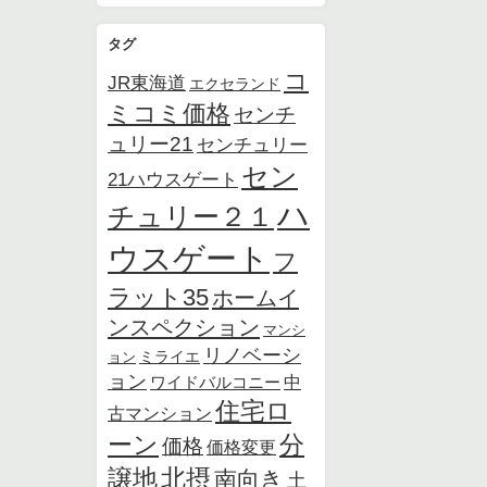
タグ
コ
JR東海道
エクセランド
ミコミ価格
センチ
ュリー21
センチュリー
セン
21ハウスゲート
ハ
チュリー２１
ウスゲート
フ
ラット35
ホームイ
ンスペクション
マンシ
リノベーシ
ョン
ミライエ
ョン
中
ワイドバルコニー
住宅ロ
古マンション
ーン
分
価格
価格変更
北摂
譲地
南向き
土