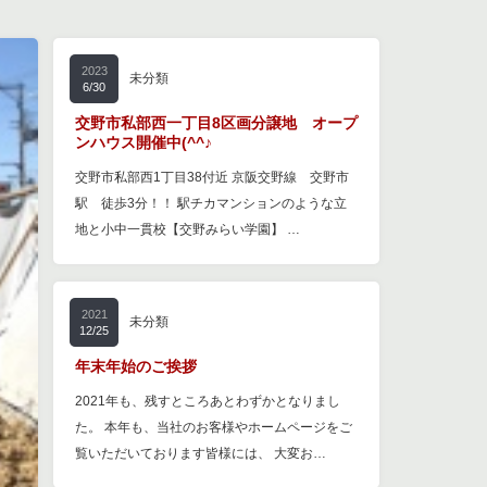
2023
未分類
6/30
交野市私部西一丁目8区画分譲地 オープ
ンハウス開催中(^^♪
交野市私部西1丁目38付近 京阪交野線 交野市
駅 徒歩3分！！ 駅チカマンションのような立
地と小中一貫校【交野みらい学園】 …
2021
未分類
12/25
年末年始のご挨拶
2021年も、残すところあとわずかとなりまし
た。 本年も、当社のお客様やホームページをご
覧いただいております皆様には、 大変お…