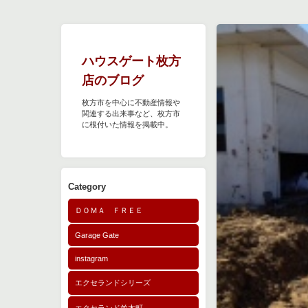
ハウスゲート枚方
店のブログ
枚方市を中心に不動産情報や
関連する出来事など、枚方市
に根付いた情報を掲載中。
Category
ＤＯＭＡ ＦＲＥＥ
Garage Gate
instagram
エクセランドシリーズ