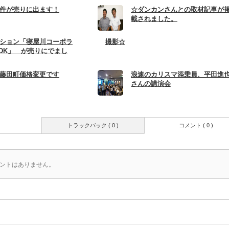
件が売りに出ます！
☆ダンカンさんとの取材記事が
載されました。
ション「寝屋川コーポラ
撮影☆
LDK」 が売りにでまし
藤田町価格変更です
浪速のカリスマ添乗員、平田進
さんの講演会
トラックバック ( 0 )
コメント ( 0 )
ントはありません。