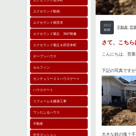
エクセランド並木町
エクセランド動画
エクセランド南茨木
2013
不動産
,
営
9/28
エクセランド菊丘 360°映像
さて、こちら
エクセランド菊丘＆田宮本町
こんにちは、営業
オープンハウス
セルフィン
下記の写真ですが
センチュリー２１ハウスゲート
ハウスゲート
リフォーム＆建築工事
ワンだふるハウス
不動産
大きな鉄の塊？不
中古マンション