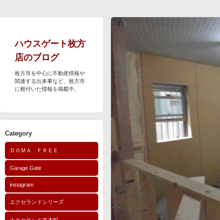
ハウスゲート枚方
店のブログ
枚方市を中心に不動産情報や
関連する出来事など、枚方市
に根付いた情報を掲載中。
Category
ＤＯＭＡ ＦＲＥＥ
Garage Gate
instagram
エクセランドシリーズ