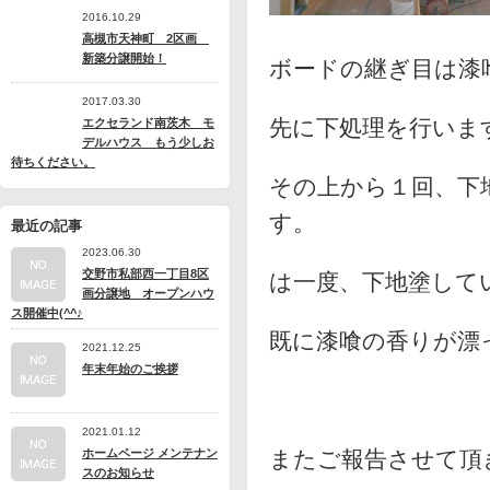
2016.10.29
高槻市天神町 2区画
新築分譲開始！
ボードの継ぎ目は漆
2017.03.30
先に下処理を行いま
エクセランド南茨木 モ
デルハウス もう少しお
待ちください。
その上から１回、下
す。
最近の記事
2023.06.30
交野市私部西一丁目8区
は一度、下地塗して
画分譲地 オープンハウ
ス開催中(^^♪
既に漆喰の香りが漂
2021.12.25
年末年始のご挨拶
2021.01.12
ホームページ メンテナン
またご報告させて頂
スのお知らせ