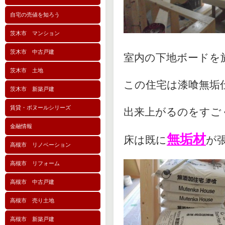
自宅の売値を知ろう
茨木市 マンション
茨木市 中古戸建
室内の下地ボードを
茨木市 土地
この住宅は漆喰無垢
茨木市 新築戸建
賃貸・ボヌールシリーズ
出来上がるのをすご
金融情報
無垢材
床は既に
が
高槻市 リノベーション
高槻市 リフォーム
高槻市 中古戸建
高槻市 売り土地
高槻市 新築戸建