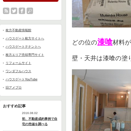
枚方不動産情報館
ハウスゲート枚方サイトへ
漆喰
どの位の
材料
ハウスゲートテナントへ
枚方エリア売却専門サイト
壁・天井は漆喰の塗
リフォームサイト
ワンダフルハウス
ハウスゲートYouTube
旧アメブロ
おすすめ記事
2016.08.02
初、不動産成約事例で自
宅の売値を調べる