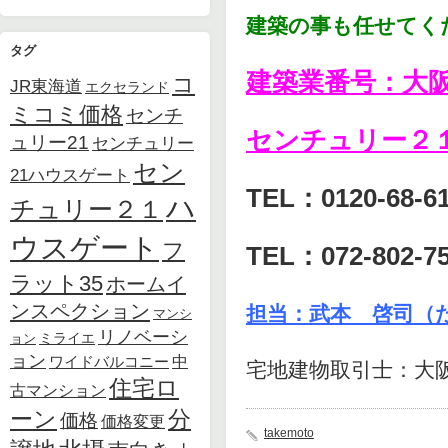
建築の事も任せてく
タグ
建築業番号：大阪府
コ
JR東海道
エクセランド
ミコミ価格
センチ
センチュリー２
ュリー21
センチュリー
セン
21ハウスゲート
TEL：0120-68-6
ハ
チュリー２１
ウスゲート
フ
TEL：072-802-7
ラット35
ホームイ
ンスペクション
担当：武本 啓司（
マンシ
リノベーシ
ョン
ミライエ
ョン
中
ワイドバルコニー
宅地建物取引士：大阪第
住宅ロ
古マンション
ーン
分
価格
価格変更
takemoto