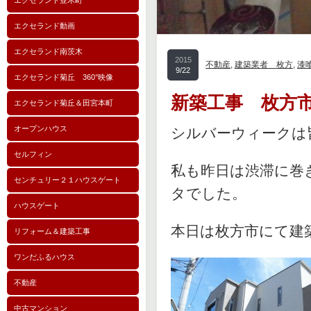
エクセランド並木町
エクセランド動画
エクセランド南茨木
2015
不動産
,
建築業者 枚方
,
漆
9/22
エクセランド菊丘 360°映像
新築工事 枚方
エクセランド菊丘＆田宮本町
オープンハウス
シルバーウィークは
セルフィン
私も昨日は渋滞に巻
センチュリー２１ハウスゲート
タでした。
ハウスゲート
本日は枚方市にて建
リフォーム＆建築工事
ワンだふるハウス
不動産
中古マンション