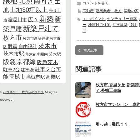
北摂
譲地
南向き
土
コメントを書く
土地30坪以上
地
売り土
不動産
,
建築業者 枚方
,
漆喰の家
新築
新
広々
エコポイント
,
センチュリー新築
,
寝屋川市
地
ー
,
地震対応住宅
,
注文建築
,
漆喰
,
新築戸建て
築戸建
宅
枚方市
枚方市新築戸建
枚方市
茨木市
耐震
自由設計
駅
前の記事
茨木市駅
茨木徒歩圏内
茨木駅
阪急京都線
阪急茨木
関連記事
駐車２台可
駐車2台
駐車場
能
高槻市
高槻市駅
高槻駅
枚方市,香里ケ丘,新築
了,外構工事編
©
ハウスゲート枚方店のブログ
All rights
reserved.
枚方市マンション 成約
引っ越し難民？？