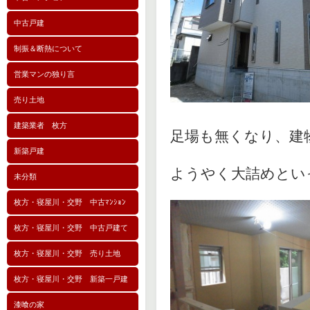
中古戸建
制振＆断熱について
営業マンの独り言
売り土地
建築業者 枚方
足場も無くなり、建
新築戸建
ようやく大詰めとい
未分類
枚方・寝屋川・交野 中古ﾏﾝｼｮﾝ
枚方・寝屋川・交野 中古戸建て
枚方・寝屋川・交野 売り土地
枚方・寝屋川・交野 新築一戸建
漆喰の家