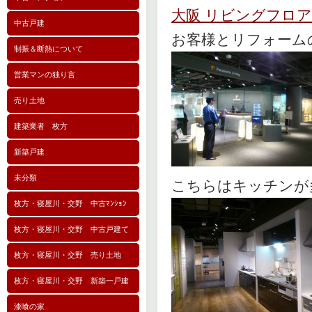
大阪 リビングフロア
中古戸建
お客様とリフォーム
制振＆断熱について
営業マンの独り言
売り土地
建築業者 枚方
新築戸建
未分類
こちらはキッチンが
枚方・寝屋川・交野 中古ﾏﾝｼｮﾝ
枚方・寝屋川・交野 中古戸建て
枚方・寝屋川・交野 売り土地
枚方・寝屋川・交野 新築一戸建
漆喰の家