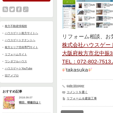
枚方不動産情報館
ハウスゲート枚方サイトへ
リフォーム相談、お
ハウスゲートテナントへ
株式会社ハウスゲー
枚方エリア売却専門サイト
大阪府枚方市北中振3-4
リフォームサイト
TEL：072-802-7513
ワンダフルハウス
ハウスゲートYouTube
takasuka
旧アメブロ
gate-blogger
おすすめ記事
コメントを書く
2018.09.07
リフォーム＆建築工事
明日、明後日は！