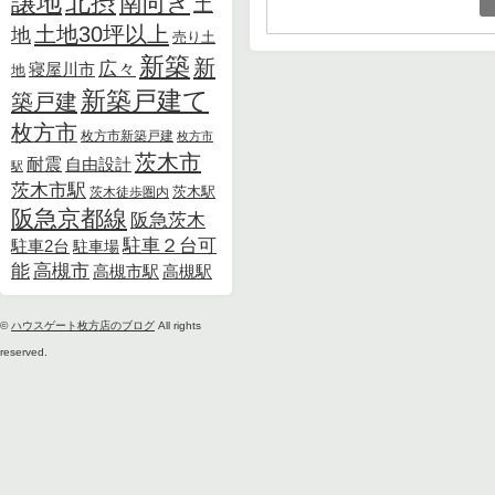
北摂
譲地
南向き
土
土地30坪以上
地
売り土
新築
新
広々
寝屋川市
地
新築戸建て
築戸建
枚方市
枚方市新築戸建
枚方市
茨木市
耐震
自由設計
駅
茨木市駅
茨木徒歩圏内
茨木駅
阪急京都線
阪急茨木
駐車２台可
駐車2台
駐車場
能
高槻市
高槻市駅
高槻駅
©
ハウスゲート枚方店のブログ
All rights
reserved.