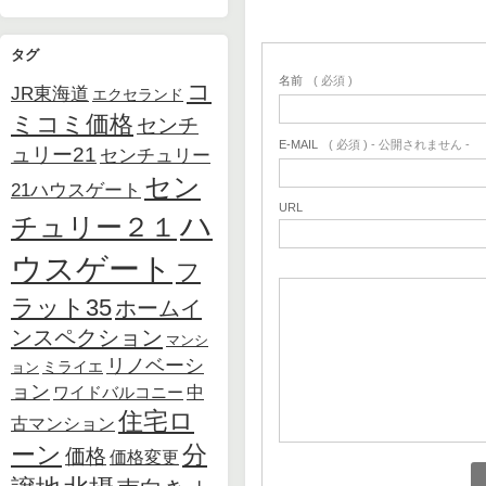
タグ
名前
( 必須 )
コ
JR東海道
エクセランド
ミコミ価格
センチ
E-MAIL
( 必須 ) - 公開されません -
ュリー21
センチュリー
セン
21ハウスゲート
URL
ハ
チュリー２１
ウスゲート
フ
ラット35
ホームイ
ンスペクション
マンシ
リノベーシ
ョン
ミライエ
ョン
中
ワイドバルコニー
住宅ロ
古マンション
ーン
分
価格
価格変更