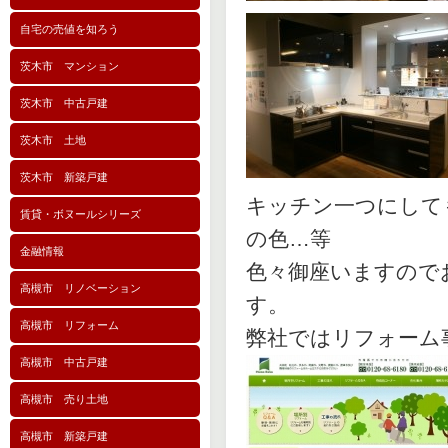
自宅の売値を知ろう
茨木市 マンション
茨木市 中古戸建
茨木市 土地
茨木市 新築戸建
キッチン一つにして
賃貸・ボヌールシリーズ
の色…等
金融情報
色々御座いますので
高槻市 リノベーション
す。
高槻市 リフォーム
弊社ではリフォーム
高槻市 中古戸建
高槻市 売り土地
高槻市 新築戸建