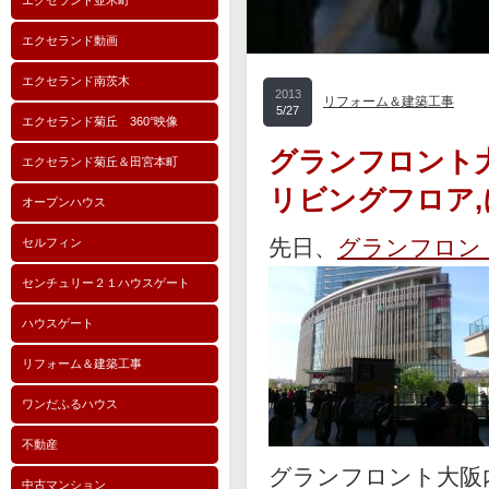
エクセランド並木町
エクセランド動画
エクセランド南茨木
2013
リフォーム＆建築工事
5/27
エクセランド菊丘 360°映像
グランフロント
エクセランド菊丘＆田宮本町
リビングフロア,
オープンハウス
先日、
グランフロン
セルフィン
センチュリー２１ハウスゲート
ハウスゲート
リフォーム＆建築工事
ワンだふるハウス
不動産
グランフロント大阪
中古マンション