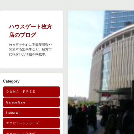
ハウスゲート枚方
店のブログ
枚方市を中心に不動産情報や
関連する出来事など、枚方市
に根付いた情報を掲載中。
Category
ＤＯＭＡ ＦＲＥＥ
Garage Gate
instagram
エクセランドシリーズ