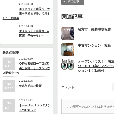
前の記事
2016.08.23
エクセランド南茨木 天
王中学校まで歩いて見ま
関連記事
した 動画編
2016.04.23
枚方市 改装現場報告
エクセランド南茨木・4
区画 予告チラシ♪
中古マンション 樟葉
最近の記事
2023.06.30
オープンハウス！！南
交野市私部西一丁目8区
分！Ｈ１９年リノベー
画分譲地 オープンハウ
ション！！動画付！
ス開催中(^^♪
2021.12.25
年末年始のご挨拶
コメント
2021.01.12
ホームページ メンテナン
この記事へのコメントはありませ
スのお知らせ