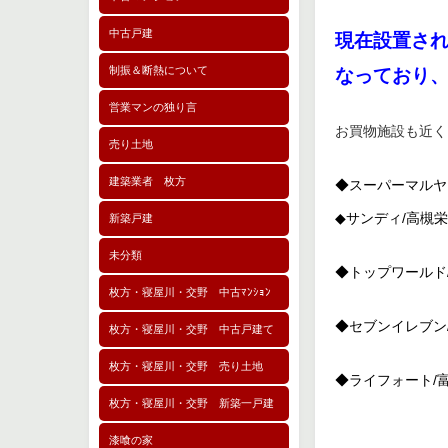
中古戸建
現在設置さ
制振＆断熱について
なっており
営業マンの独り言
お買物施設も近く
売り土地
建築業者 枚方
◆スーパーマルヤ
◆サンディ/高槻
新築戸建
未分類
◆トップワールド
枚方・寝屋川・交野 中古ﾏﾝｼｮﾝ
◆セブンイレブン
枚方・寝屋川・交野 中古戸建て
枚方・寝屋川・交野 売り土地
◆ライフォート/
枚方・寝屋川・交野 新築一戸建
漆喰の家