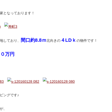
家となっております！
間口約8.8ｍ
４LDｋ
地しており、
北向きの
の物件です！
８０万円
ビングです♪
が、