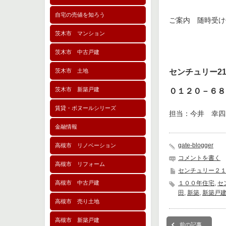
自宅の売値を知ろう
ご案内 随時受け
茨木市 マンション
茨木市 中古戸建
センチュリー2
茨木市 土地
茨木市 新築戸建
０１２０－６８
賃貸・ボヌールシリーズ
担当：今井 幸四
金融情報
gate-blogger
高槻市 リノベーション
コメントを書く
高槻市 リフォーム
センチュリー２
１００年住宅
,
セ
高槻市 中古戸建
田
,
新築
,
新築戸
高槻市 売り土地
高槻市 新築戸建
前の記事