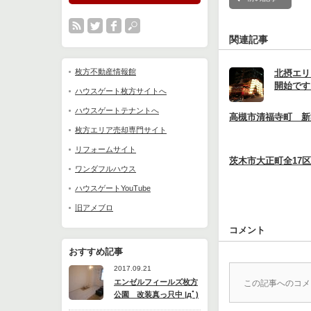
関連記事
枚方不動産情報館
北摂エリ
開始で
ハウスゲート枚方サイトへ
ハウスゲートテナントへ
高槻市清福寺町 新
枚方エリア売却専門サイト
リフォームサイト
茨木市大正町全17区
ワンダフルハウス
ハウスゲートYouTube
旧アメブロ
コメント
おすすめ記事
2017.09.21
エンゼルフィールズ枚方
この記事へのコメ
公園 改装真っ只中 |дﾟ)