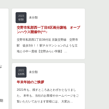
2023
未分類
6/30
交野市私部西一丁目8区画分譲地 オープ
ンハウス開催中(^^♪
交野市私部西1丁目38付近 京阪交野線 交野市
駅 徒歩3分！！ 駅チカマンションのような立
地と小中一貫校【交野みらい学園】 …
な
2021
未分類
12/25
年末年始のご挨拶
2021年も、残すところあとわずかとなりまし
た。 本年も、当社のお客様やホームページをご
期
覧いただいております皆様には、 大変お…