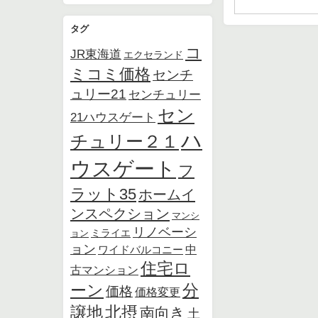
タグ
コ
JR東海道
エクセランド
ミコミ価格
センチ
ュリー21
センチュリー
セン
21ハウスゲート
ハ
チュリー２１
ウスゲート
フ
ラット35
ホームイ
ンスペクション
マンシ
リノベーシ
ョン
ミライエ
ョン
中
ワイドバルコニー
住宅ロ
古マンション
ーン
分
価格
価格変更
北摂
譲地
南向き
土