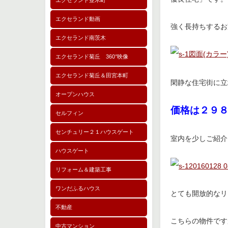
エクセランド並木町
エクセランド動画
強く長持ちするお
エクセランド南茨木
エクセランド菊丘 360°映像
エクセランド菊丘＆田宮本町
閑静な住宅街に立
オープンハウス
価格は２９
セルフィン
センチュリー２１ハウスゲート
室内を少しご紹介
ハウスゲート
リフォーム＆建築工事
ワンだふるハウス
とても開放的なリ
不動産
こちらの物件です
中古マンション