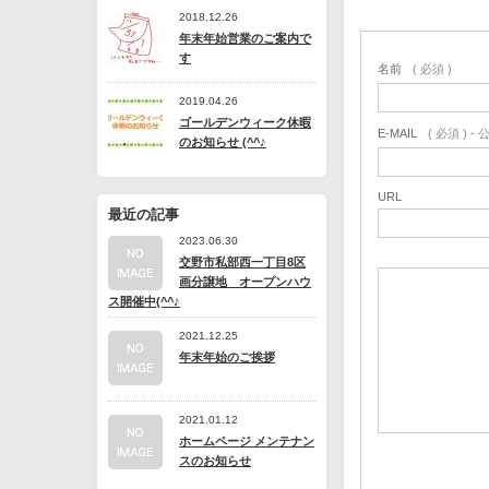
2018.12.26
年末年始営業のご案内で
す
名前
( 必須 )
2019.04.26
ゴールデンウィーク休暇
E-MAIL
( 必須 ) 
のお知らせ (^^♪
URL
最近の記事
2023.06.30
交野市私部西一丁目8区
画分譲地 オープンハウ
ス開催中(^^♪
2021.12.25
年末年始のご挨拶
2021.01.12
ホームページ メンテナン
スのお知らせ