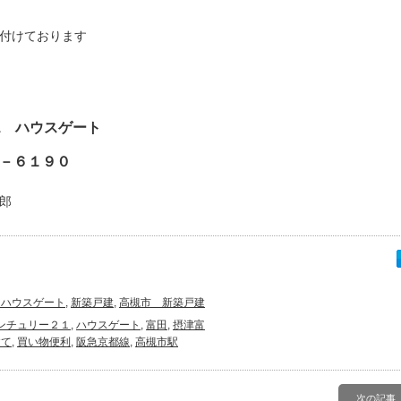
付けております
1 ハウスゲート
－６１９０
郎
１ハウスゲート
,
新築戸建
,
高槻市 新築戸建
ンチュリー２１
,
ハウスゲート
,
富田
,
摂津富
建て
,
買い物便利
,
阪急京都線
,
高槻市駅
次の記事