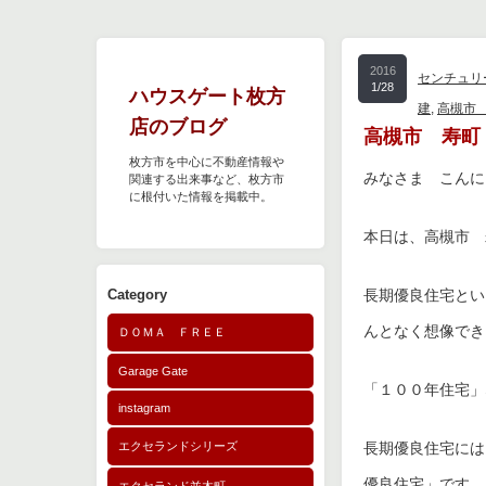
2016
センチュリ
1/28
ハウスゲート枚方
建
,
高槻市
店のブログ
高槻市 寿町
枚方市を中心に不動産情報や
みなさま こんに
関連する出来事など、枚方市
に根付いた情報を掲載中。
本日は、高槻市 
Category
長期優良住宅とい
んとなく想像でき
ＤＯＭＡ ＦＲＥＥ
Garage Gate
「１００年住宅」
instagram
エクセランドシリーズ
長期優良住宅には
優良住宅」です。