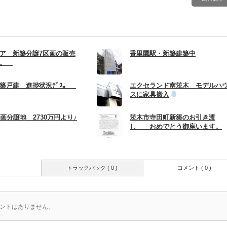
ア 新築分譲7区画の販売
香里園駅・新築建築中
す。
築戸建 進捗状況ﾃﾞｽ。
エクセランド南茨木 モデルハ
スに家具搬入
画分譲地 2730万円より♪
茨木市寺田町新築のお引き渡
し おめでとう御座います。
トラックバック ( 0 )
コメント ( 0 )
ントはありません。